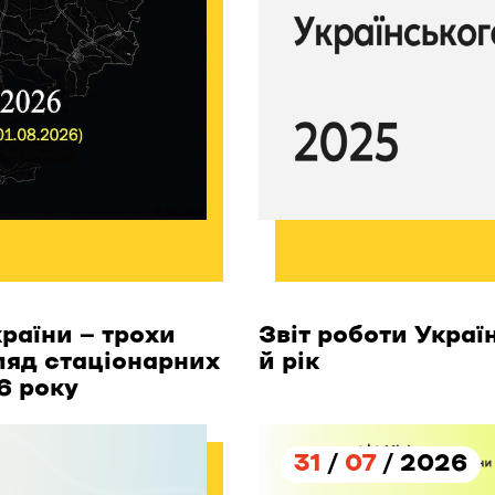
раїни — трохи
Звіт роботи Украї
гляд стаціонарних
й рік
6 року
31
/
07
/ 2026