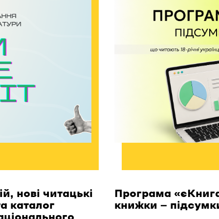
й, нові читацькі
Програма «єКнига
та каталог
книжки — підсумк
аціонального