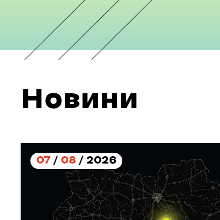
Новини
07
/
08
/ 2026