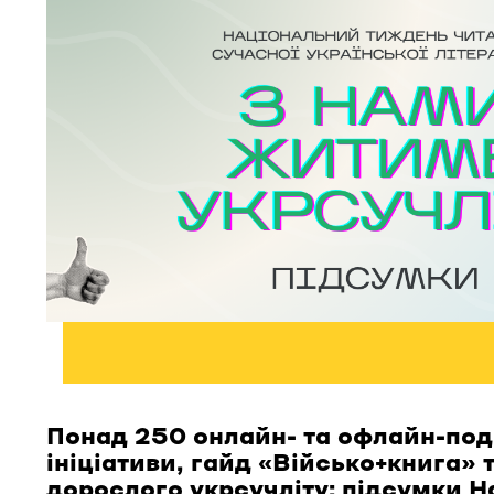
Понад 250 онлайн- та офлайн-поді
ініціативи, гайд «Військо+книга» 
дорослого укрсучліту: підсумки Н