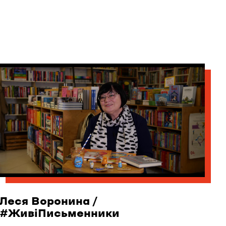
Леся Воронина /
#ЖивіПисьменники