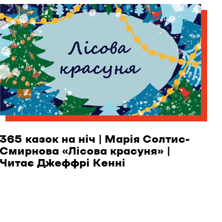
365 казок на ніч | Марія Солтис-
Смирнова «Лісова красуня» |
Читає Джеффрі Кенні