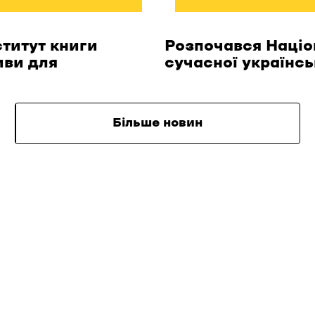
ститут книги
Розпочався Націо
иви для
сучасної українсь
Більше новин