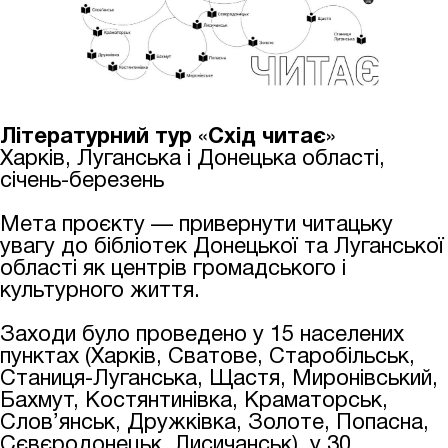
Літературний тур
«
Схід читає
»
Харків, Луганська і Донецька області,
січень-березень
Мета проєкту — привернути читацьку
увагу до бібліотек Донецької та Луганської
області як центрів громадського і
культурного життя.
Заходи було проведено у 15 населених
пунктах (Харків, Сватове, Старобільськ,
Станиця-Луганська, Щастя, Миронівський,
Бахмут, Костянтинівка, Краматорськ,
Слов’янськ, Дружківка, Золоте, Попасна,
Сєвєродонецьк, Лисичанськ), у
30