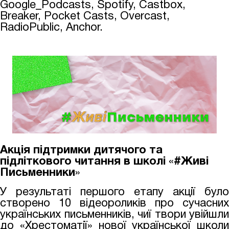
Google_Podcasts, Spotify, Castbox,
Breaker, Pocket Casts, Overcast,
RadioPublic, Anchor.
Акція підтримки дитячого та
підліткового читання в школі
«
#Живі
Письменники
»
У результаті першого етапу акції було
створено 10 відеороликів про сучасних
українських письменників, чиї твори увійшли
до «Хрестоматії» нової української школи