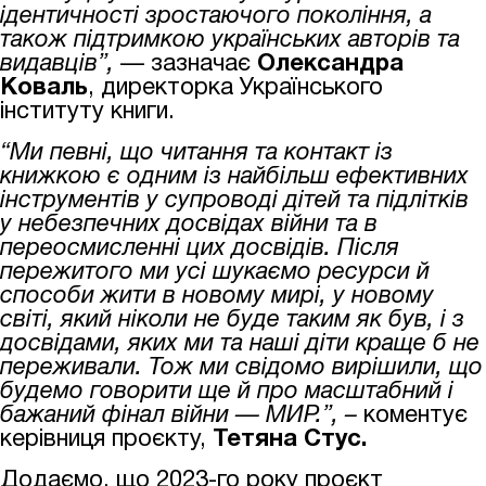
ідентичності зростаючого покоління, а
також підтримкою українських авторів та
видавців”,
— зазначає
Олександра
Коваль
, директорка Українського
інституту книги.
“Ми певні, що читання та контакт із
книжкою є одним із найбільш ефективних
інструментів у супроводі дітей та підлітків
у небезпечних досвідах війни та в
переосмисленні цих досвідів. Після
пережитого ми усі шукаємо ресурси й
способи жити в новому мирі, у новому
світі, який ніколи не буде таким як був, і з
досвідами, яких ми та наші діти краще б не
переживали. Тож ми свідомо вирішили, що
будемо говорити ще й про масштабний і
бажаний фінал війни — МИР.”, –
коментує
керівниця проєкту,
Тетяна Стус.
Додаємо, що 2023-го року проєкт