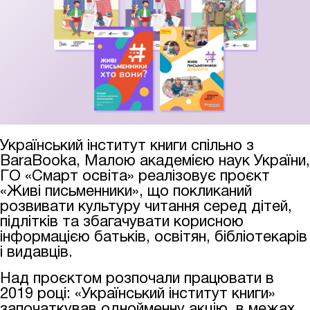
Український інститут книги спільно з
BaraBooka, Малою академією наук України,
ГО
«
Смарт освіта
» реалізовує проєкт
«Живі письменники», що покликаний
розвивати культуру читання серед дітей,
підлітків та збагачувати корисною
інформацією батьків, освітян, бібліотекарів
і видавців.
Над проєктом розпочали працювати
в
2019 році: «Український інститут книги»
започаткував однойменну акцію, в межах