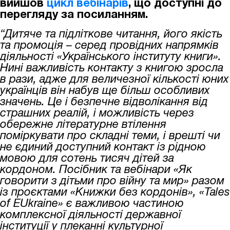
вийшов
цикл вебінарів
, що доступні до
перегляду за посиланням.
“Дитяче та підліткове читання, його якість
та промоція – серед провідних напрямків
діяльності «Українського інституту книги».
Нині важливість контакту з книгою зросла
в рази, адже для величезної кількості юних
українців він набув ще більш особливих
значень. Це і безпечне відволікання від
страшних реалій, і можливість через
обережне літературне втілення
поміркувати про складні теми, і врешті чи
не єдиний доступний контакт із рідною
мовою для сотень тисяч дітей за
кордоном. Посібник та вебінари «Як
говорити з дітьми про війну та мир» разом
із проєктами «Книжки без кордонів», «Tales
of EUkraine» є важливою частиною
комплексної діяльності державної
інституції у плеканні культурної