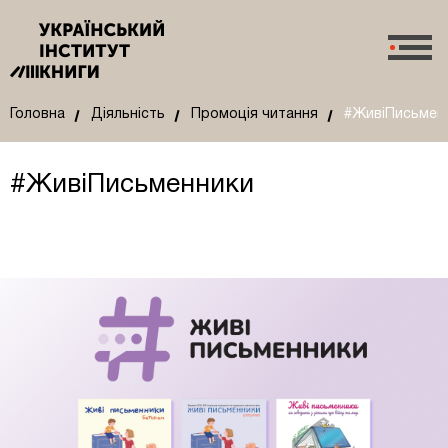
Головна
Діяльність
Промоція читання
#ЖивіПисьмен
#ЖивіПисьменники