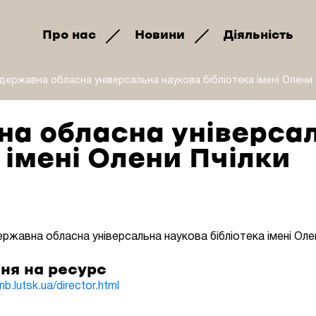
Про нас
Новини
Діяльність
державна обласна універсальна наукова бібліотека імені Олени 
на обласна універса
 імені Олени Пчілки
ржавна обласна універсальна наукова бібліотека імені Оле
ня на ресурс
b.lutsk.ua/director.html