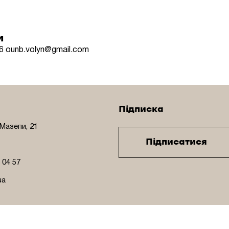
и
46
ounb.volyn@gmail.com
Підписка
 Мазепи, 21
Підписатися
3 04 57
ua