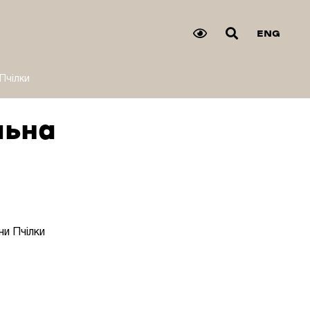
ENG
Пчілки
льна
ни Пчілки