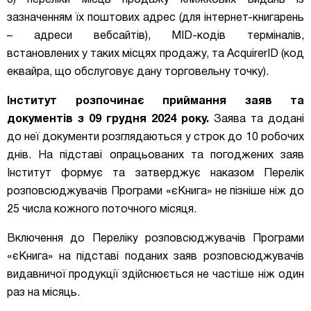
зазначенням їх поштових адрес (для інтернет-книгарень
– адреси вебсайтів), MID-кодів терміналів,
встановлених у таких місцях продажу, та AcquirerID (код
еквайра, що обслуговує дану торговельну точку).
Інститут розпочинає приймання заяв та
документів з 09 грудня 2024 року.
Заява та додані
до неї документи розглядаються
у строк до 10 робочих
днів
. На підставі опрацьованих та погоджених заяв
Інститут формує та затверджує наказом Перелік
розповсюджувачів Програми «єКнига»
не пізніше ніж до
25 числа кожного поточного місяця
.
Включення до Переліку розповсюджувачів Програми
«єКнига» на підставі поданих заяв розповсюджувачів
видавничої продукції здійснюється не частіше ніж один
раз на місяць.