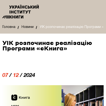
Головна
Новини
УІК розпочинає реалізацію Програми «є
УІК розпочинає реалізацію
Програми «єКнига»
07
/
12
/ 2024