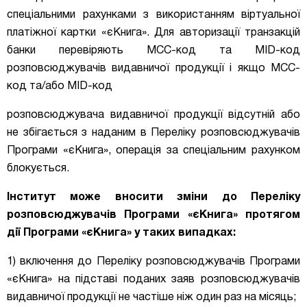
спеціальними рахунками з використанням віртуальної
платіжної картки «єКнига». Для авторизації транзакцій
банки перевіряють MCC-код та MID-код
розповсюджувачів видавничої продукції і
якщо MCC-
код та/або MID-код
розповсюджувача видавничої продукції відсутній або
не збігається з наданим в Переліку розповсюджувачів
Програми «єКнига», операція за спеціальним рахунком
блокується.
Інститут може вносити зміни до Переліку
розповсюджувачів Програми «єКнига» протягом
дії Програми «єКнига» у таких випадках:
1) включення до Переліку розповсюджувачів Програми
«єКнига» на підставі поданих заяв розповсюджувачів
видавничої продукції не частіше ніж один раз на місяць;