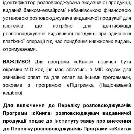
ідентифікатор розповсюджувача видавничої продукції,
виданий банком-еквайром/ небанківською фінансовою
установою розповсюджувача видавничої продукції для
платежів, що потрібно для ідентифікації
розповсюджувача видавничої продукції при здійсненні
платіжної операції під час придбання книжкових видань
отримувачами.
ВАЖЛИВО!
Для програми «єКнига» повинен бути
окремий MID-код (не має збігатись з MID-кодом для
звичайних оплат та для оплат за іншими програмами,
зокрема з програмою єПідтримка (Національний
кешбек)).
Для включення до Переліку розповсюджувачів
Програми «єКнига»
розповсюджувач видавничої
продукції подає до Інституту
заяву про внесення
до Переліку розповсюджувачів Програми «єКнига»